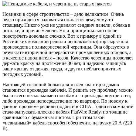
Новинки в сфере строительство – дело деликатное. Очень
редко приходится радоваться по-настоящему чему-то
стоящему. Никого уже не удивляют сэндвич панели, облака в
потолке, и прочие мелочи. Но и принципиально новое
повстречать довольно сложно. Вот к примеру в одной из
Российских компаний решили использовать фтор сырье для
производства полимерпесчаной черепицы. Она образуется в
результате вторичной переработки промышленных отходов, а
в качестве наполнителя – песок.
Качество черепицы позволяет
держать краску на протяжение 30 лет, и надежно защищать
вашу крышу от дождя, града, и других неблагоприятных
погодных условий.
Настоящей головной болью для хозяев квартир и домов
становится прокладка кабелей. И решить эту проблему можно
было всего несколькими способами – прокладка внутри стен,
либо прокладка непосредственно по квартире. По новому к
данной проблеме решили подойти в США – одна из компаний
стала выпускать плоские кабеля FlatWire Ready, по толщине
сравнимого с бумажным листом. При этом такой
«невидимый» кабель способен обеспечить нагрузку 20 А (220
В).