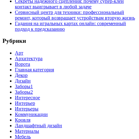
Секреты надёжного сцепления: почему супер‑клей
контакт выигрывает в любой задаче
Сервисный центр для техники: профессиональный
ремонт, который возвращает устройствам вторую жизнь
Гадания на игральных картах онлайн: современный
подход к предсказанию
Рубрики
Арт
Архитектура
Ворота
Главная категория
Декор
Дизайн
Заборы1
Заборы2
Интересное
Интерьер
Интерьеры
Коммуникации
Кровля
Ландшафтный дизайн
Материалы
Мебель