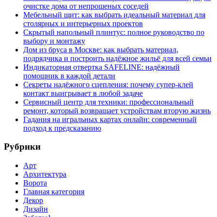
очистке дома от непрошеных соседей
Мебельный щит: как выбрать идеальный материал для
столярных и интерьерных проектов
Скрытый напольный плинтус: полное руководство по
выбору и монтажу
Дом из бруса в Москве: как выбрать материал,
подрядчика и построить надёжное жильё для всей семьи
Индикаторная отвертка SAFELINE: надёжный
помощник в каждой детали
Секреты надёжного сцепления: почему супер‑клей
контакт выигрывает в любой задаче
Сервисный центр для техники: профессиональный
ремонт, который возвращает устройствам вторую жизнь
Гадания на игральных картах онлайн: современный
подход к предсказанию
Рубрики
Арт
Архитектура
Ворота
Главная категория
Декор
Дизайн