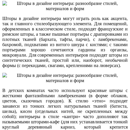
Шторы в дизайне интерьера могут играть роль как акцента,
так и главного стилеобразующего элемента. Для помещений,
оформленных в классическом стиле, подходят французские и
римские шторы, а также пышные портьеры с драпировками из
плотных тканей (бархата, тафты, парчи), с ламбрекенами,
бахромой, подхватами из витого шнура с кистями; с такими
портьерами хорошо сочетаются гардины из органзы,
микровуали. Для современных интерьеров подходят шторы из
синтетических тканей, простой или, наоборот, необычной
формы (с перекидами, свагами, креплениями на люверсах).
В детских комнатах часто используют красивые шторы с
жесткими фантазийными ламбрекенами (в форме облаков,
цветов, сказочных городов). К стилю «этно» подходят
занавеси из тонких легких натуральных тканей (батиста,
шелка), кисеи (отдельных нитей, не скрепленных между
собой); интерьеры в стиле «кантри» часто дополняют так
называемыми шторами-кафе (для них устанавливается тонкий
круглый деревянный карниз, который крепится