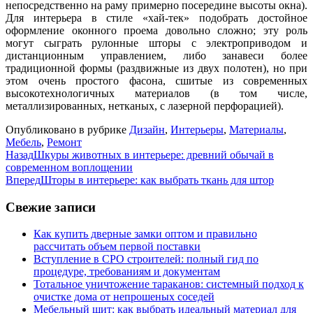
непосредственно на раму примерно посередине высоты окна).
Для интерьера в стиле «хай-тек» подобрать достойное
оформление оконного проема довольно сложно; эту роль
могут сыграть рулонные шторы с электроприводом и
дистанционным управлением, либо занавеси более
традиционной формы (раздвижные из двух полотен), но при
этом очень простого фасона, сшитые из современных
высокотехнологичных материалов (в том числе,
металлизированных, нетканых, с лазерной перфорацией).
Опубликовано в рубрике
Дизайн
,
Интерьеры
,
Материалы
,
Мебель
,
Ремонт
Назад
Шкуры животных в интерьере: древний обычай в
современном воплощении
Вперед
Шторы в интерьере: как выбрать ткань для штор
Свежие записи
Как купить дверные замки оптом и правильно
рассчитать объем первой поставки
Вступление в СРО строителей: полный гид по
процедуре, требованиям и документам
Тотальное уничтожение тараканов: системный подход к
очистке дома от непрошеных соседей
Мебельный щит: как выбрать идеальный материал для