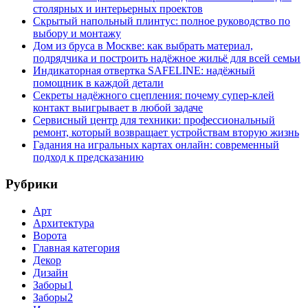
столярных и интерьерных проектов
Скрытый напольный плинтус: полное руководство по
выбору и монтажу
Дом из бруса в Москве: как выбрать материал,
подрядчика и построить надёжное жильё для всей семьи
Индикаторная отвертка SAFELINE: надёжный
помощник в каждой детали
Секреты надёжного сцепления: почему супер‑клей
контакт выигрывает в любой задаче
Сервисный центр для техники: профессиональный
ремонт, который возвращает устройствам вторую жизнь
Гадания на игральных картах онлайн: современный
подход к предсказанию
Рубрики
Арт
Архитектура
Ворота
Главная категория
Декор
Дизайн
Заборы1
Заборы2