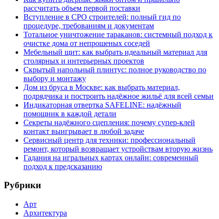
рассчитать объем первой поставки
Вступление в СРО строителей: полный гид по
процедуре, требованиям и документам
Тотальное уничтожение тараканов: системный подход к
очистке дома от непрошеных соседей
Мебельный щит: как выбрать идеальный материал для
столярных и интерьерных проектов
Скрытый напольный плинтус: полное руководство по
выбору и монтажу
Дом из бруса в Москве: как выбрать материал,
подрядчика и построить надёжное жильё для всей семьи
Индикаторная отвертка SAFELINE: надёжный
помощник в каждой детали
Секреты надёжного сцепления: почему супер‑клей
контакт выигрывает в любой задаче
Сервисный центр для техники: профессиональный
ремонт, который возвращает устройствам вторую жизнь
Гадания на игральных картах онлайн: современный
подход к предсказанию
Рубрики
Арт
Архитектура