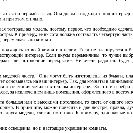
казаться на первый взгляд. Она должна подходить под интерьер
 и при этом стильно.
ая театральная модель, поэтому первое, что необходимо сделат
стры. К примеру, ее высота должна составлять четвертую часть 
й, перемещаясь по комнате.
а подходить ко всей комнате в целом. Если не планируется в 
ествующий интерьер. Если вкусы переменчивы, то лучше выбра
держит ли потолочное перекрытие. Не очень радостно буде
 моделей люстр. Они могут быть изготовлены из бумаги, плас
ует основываясь на ваш интерьер. Так, для комнаты в минималис
ется и сочетания металла в теплом интерьере. Золото и серебро
рьере, за исключением лишь помещения, оформленного в восточн
а большая или с высокими потолками, то света от одного ист
торшер. В принципе, можно повесить и две люстры, правда, лу
от друга модели, схожие по стилю. К примеру, одинаковые по
чник освещения, но и настоящее украшение комнаты.