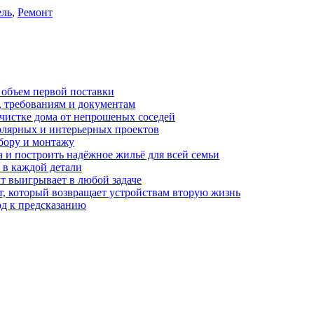
ль
,
Ремонт
 объем первой поставки
, требованиям и документам
очистке дома от непрошеных соседей
олярных и интерьерных проектов
бору и монтажу
а и построить надёжное жильё для всей семьи
в каждой детали
т выигрывает в любой задаче
, который возвращает устройствам вторую жизнь
од к предсказанию