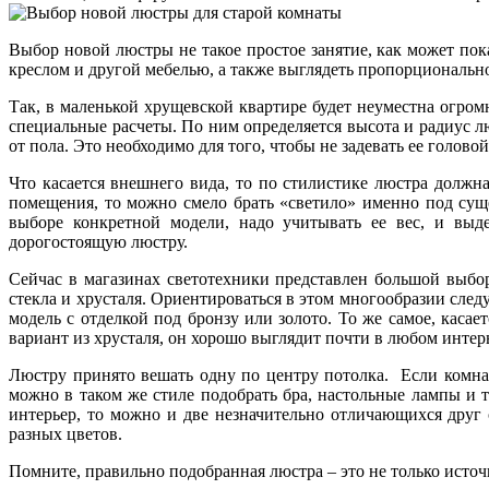
Выбор новой люстры не такое простое занятие, как может по
креслом и другой мебелью, а также выглядеть пропорционально
Так, в маленькой хрущевской квартире будет неуместна огромн
специальные расчеты. По ним определяется высота и радиус лю
от пола. Это необходимо для того, чтобы не задевать ее голово
Что касается внешнего вида, то по стилистике люстра должн
помещения, то можно смело брать «светило» именно под сущ
выборе конкретной модели, надо учитывать ее вес, и вы
дорогостоящую люстру.
Сейчас в магазинах светотехники представлен большой выбор
стекла и хрусталя. Ориентироваться в этом многообразии след
модель с отделкой под бронзу или золото. То же самое, каса
вариант из хрусталя, он хорошо выглядит почти в любом инте
Люстру принято вешать одну по центру потолка. Если комнат
можно в таком же стиле подобрать бра, настольные лампы и 
интерьер, то можно и две незначительно отличающихся друг 
разных цветов.
Помните, правильно подобранная люстра – это не только исто