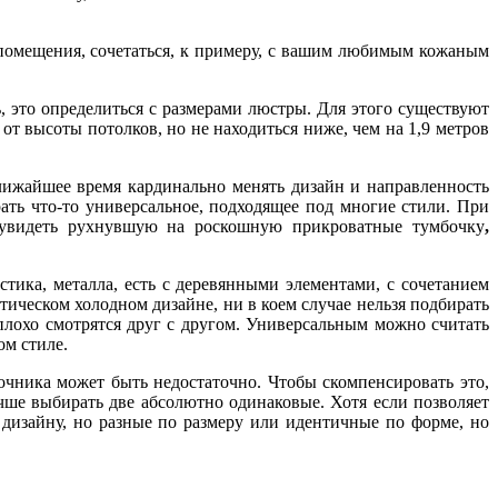
 помещения, сочетаться, к примеру, с вашим любимым кожаным
ь, это определиться с размерами люстры. Для этого существуют
от высоты потолков, но не находиться ниже, чем на 1,9 метров
ближайшее время кардинально менять дизайн и направленность
ть что-то универсальное, подходящее под многие стили. При
т увидеть рухнувшую на роскошную прикроватные тумбочку
,
тика, металла, есть с деревянными элементами, с сочетанием
тическом холодном дизайне, ни в коем случае нельзя подбирать
 плохо смотрятся друг с другом. Универсальным можно считать
ом стиле.
очника может быть недостаточно. Чтобы скомпенсировать это,
чше выбирать две абсолютно одинаковые. Хотя если позволяет
 дизайну, но разные по размеру или идентичные по форме, но