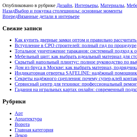
Опубликовано в рубрике
Дизайн
,
Интерьеры
,
Материалы
,
Мебе
Назад
Выбор и покупка столешницы: основные моменты
Вперед
Вязанные детали в интерьере
Свежие записи
Как купить дверные замки оптом и правильно рассчитать
Вступление в СРО строителей: полный гид по процедуре
Тотальное уничтожение тараканов: системный подход к 
Мебельный щит: как выбрать идеальный материал для ст
Скрытый напольный плинтус: полное руководство по вы
Дом из бруса в Москве: как выбрать материал, подрядчик
Индикаторная отвертка SAFELINE: надёжный помощник 
Секреты надёжного сцепления: почему супер‑клей контак
Сервисный центр для техники: профессиональный ремонт
Гадания на игральных картах онлайн: современный подх
Рубрики
Арт
Архитектура
Ворота
Главная категория
Декор