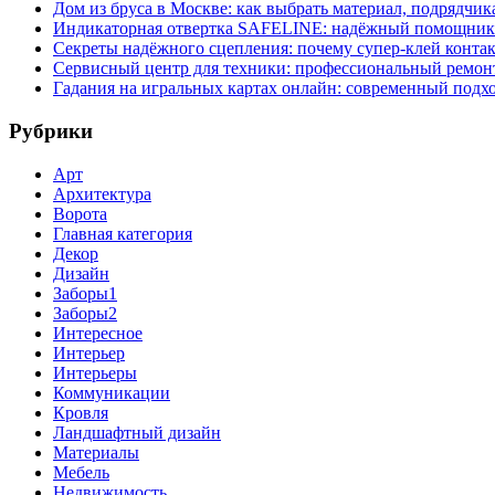
Дом из бруса в Москве: как выбрать материал, подрядчик
Индикаторная отвертка SAFELINE: надёжный помощник 
Секреты надёжного сцепления: почему супер‑клей контак
Сервисный центр для техники: профессиональный ремонт
Гадания на игральных картах онлайн: современный подх
Рубрики
Арт
Архитектура
Ворота
Главная категория
Декор
Дизайн
Заборы1
Заборы2
Интересное
Интерьер
Интерьеры
Коммуникации
Кровля
Ландшафтный дизайн
Материалы
Мебель
Недвижимость