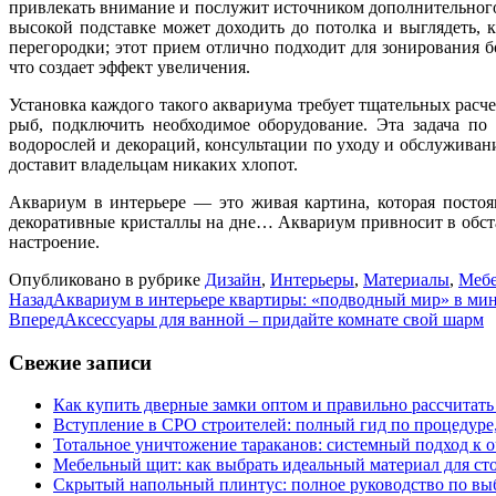
привлекать внимание и послужит источником дополнительного
высокой подставке может доходить до потолка и выглядеть,
перегородки; этот прием отлично подходит для зонирования 
что создает эффект увеличения.
Установка каждого такого аквариума требует тщательных расч
рыб, подключить необходимое оборудование. Эта задача по
водорослей и декораций, консультации по уходу и обслуживан
доставит владельцам никаких хлопот.
Аквариум в интерьере — это живая картина, которая постоя
декоративные кристаллы на дне… Аквариум привносит в обста
настроение.
Опубликовано в рубрике
Дизайн
,
Интерьеры
,
Материалы
,
Мебе
Назад
Аквариум в интерьере квартиры: «подводный мир» в ми
Вперед
Аксессуары для ванной – придайте комнате свой шарм
Свежие записи
Как купить дверные замки оптом и правильно рассчитать
Вступление в СРО строителей: полный гид по процедуре
Тотальное уничтожение тараканов: системный подход к 
Мебельный щит: как выбрать идеальный материал для ст
Скрытый напольный плинтус: полное руководство по вы