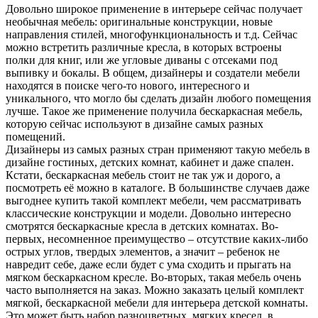
Довольно широкое применение в интерьере сейчас получает
необычная мебель: оригинальные конструкции, новые
направления стилей, многофункциональность и т.д. Сейчас
можно встретить различные кресла, в которых встроены
полки для книг, или же угловые диваны с отсеками под
выпивку и бокалы. В общем, дизайнеры и создатели мебели
находятся в поиске чего-то нового, интересного и
уникального, что могло бы сделать дизайн любого помещения
лучше. Такое же применение получила бескаркасная мебель,
которую сейчас используют в дизайне самых разных
помещений.
Дизайнеры из самых разных стран применяют такую мебель в
дизайне гостиных, детских комнат, кабинет и даже спален.
Кстати, бескаркасная мебель стоит не так уж и дорого, а
посмотреть её можно в каталоге. В большинстве случаев даже
выгоднее купить такой комплект мебели, чем рассматривать
классические конструкции и модели. Довольно интересно
смотрятся бескаркасные кресла в детских комнатах. Во-
первых, несомненное преимущество – отсутствие каких-либо
острых углов, твердых элементов, а значит – ребенок не
навредит себе, даже если будет с ума сходить и прыгать на
мягком бескаркасном кресле. Во-вторых, такая мебель очень
часто выполняется на заказ. Можно заказать целый комплект
мягкой, бескаркасной мебели для интерьера детской комнаты.
Это может быть набор разноцветных, мягких кресел, в