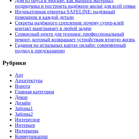
Дом из бруса в Москве: как выбрать материал,
подрядчика и построить надёжное жильё для всей семьи
Индикаторная отвертка SAFELINE: надёжный
помощник в каждой детали
Секреты надёжного сцепления: почему супер‑клей
контакт выигрывает в любой задаче
Сервисный центр для техники: профессиональный
ремонт, который возвращает устройствам вторую жизнь
Гадания на игральных картах онлайн: современный
подход к предсказанию
Рубрики
Арт
Архитектура
Ворота
Главная категория
Декор
Дизайн
Заборы1
Заборы2
Интересное
Интерьер
Интерьеры
Коммуникации