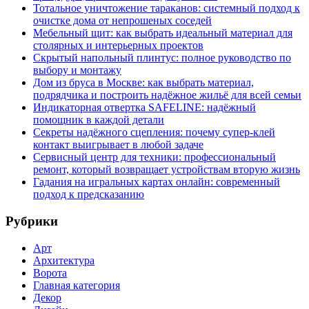
Тотальное уничтожение тараканов: системный подход к
очистке дома от непрошеных соседей
Мебельный щит: как выбрать идеальный материал для
столярных и интерьерных проектов
Скрытый напольный плинтус: полное руководство по
выбору и монтажу
Дом из бруса в Москве: как выбрать материал,
подрядчика и построить надёжное жильё для всей семьи
Индикаторная отвертка SAFELINE: надёжный
помощник в каждой детали
Секреты надёжного сцепления: почему супер‑клей
контакт выигрывает в любой задаче
Сервисный центр для техники: профессиональный
ремонт, который возвращает устройствам вторую жизнь
Гадания на игральных картах онлайн: современный
подход к предсказанию
Рубрики
Арт
Архитектура
Ворота
Главная категория
Декор