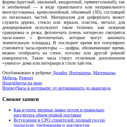
формы (круглый, овальный, квадратный, прямоугольный), так
и необычный — в виде правильного или неправильного
многоугольника, криволинейный, объемный (3D), состоящий
из нескольких частей. Материалом для циферблата может
служить дерево, стекло или зеркало, пластик, металл; для
декорирования используют такие техники, как лазерная
гравировка и резка, фотопечать (очень интересно смотрятся
часы-панно с фотопечатью, которые могут занимать
значительную площадь). В последнее время все популярнее
становятся часы-проекторы — цифры, обозначающие время,
можно отобразить на стене, потолке или другой ровной
поверхности. Такие часы станут отличным дополнением
«умного» дома или интерьера в стиле хай-тек.
Опубликовано в рубрике
Дизайн
,
Интерьеры
,
Материалы
,
Мебель
,
Ремонт
Назад
Цветы на окне
Вперед
Часы в интерьере: от антиквариата до авангарда
Свежие записи
Как купить дверные замки оптом и правильно
рассчитать объем первой поставки
Вступление в СРО строителей: полный гид по
процедуре, требованиям и документам