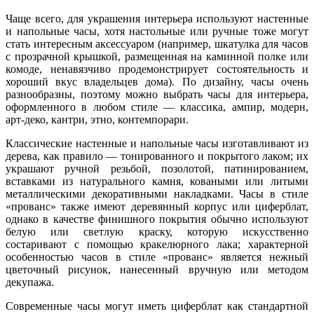
Чаще всего, для украшения интерьера используют настенные
и напольные часы, хотя настольные или ручные тоже могут
стать интересным аксессуаром (например, шкатулка для часов
с прозрачной крышкой, размещенная на каминной полке или
комоде, ненавязчиво продемонстрирует состоятельность и
хороший вкус владельцев дома). По дизайну, часы очень
разнообразны, поэтому можно выбрать часы для интерьера,
оформленного в любом стиле — классика, ампир, модерн,
арт-деко, кантри, этно, контемпорари.
Классические настенные и напольные часы изготавливают из
дерева, как правило — тонированного и покрытого лаком; их
украшают ручной резьбой, позолотой, патинированием,
вставками из натурального камня, коваными или литыми
металлическими декоративными накладками. Часы в стиле
«прованс» также имеют деревянный корпус или циферблат,
однако в качестве финишного покрытия обычно используют
белую или светлую краску, которую искусственно
состаривают с помощью кракелюрного лака; характерной
особенностью часов в стиле «прованс» является нежный
цветочный рисунок, нанесенный вручную или методом
декупажа.
Современные часы могут иметь циферблат как стандартной