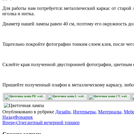
Для работы нам потребуется: металлический каркас от старой 
иголка и нитка.
Диаметр нашей лампы равен 40 см, поэтому его окружность дол
Тщательно покройте фотографии тонким слоем клея, после чего
Склейте края полученной двусторонней фотографии, цветным 
Пришейте полученный плафон к металлическому каркасу, либо 
PR: wait…
L: wait…
CY: wait…
Опубликовано в рубрике
Дизайн
,
Интерьеры
,
Материалы
,
Мебе
Назад
Фонарик
Вперед
Элегантный вечерний торшер