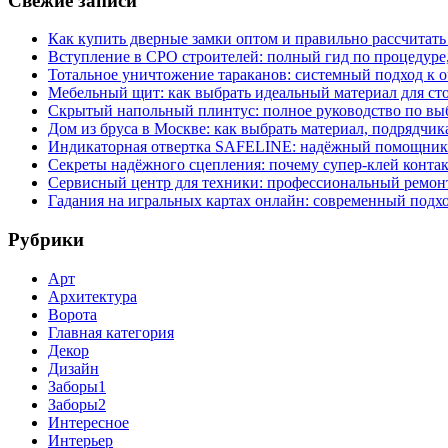
Свежие записи
Как купить дверные замки оптом и правильно рассчитать
Вступление в СРО строителей: полный гид по процедуре
Тотальное уничтожение тараканов: системный подход к 
Мебельный щит: как выбрать идеальный материал для ст
Скрытый напольный плинтус: полное руководство по вы
Дом из бруса в Москве: как выбрать материал, подрядчик
Индикаторная отвертка SAFELINE: надёжный помощник 
Секреты надёжного сцепления: почему супер‑клей контак
Сервисный центр для техники: профессиональный ремонт
Гадания на игральных картах онлайн: современный подх
Рубрики
Арт
Архитектура
Ворота
Главная категория
Декор
Дизайн
Заборы1
Заборы2
Интересное
Интерьер