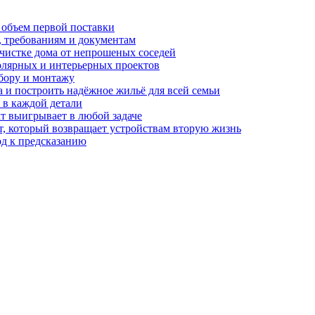
 объем первой поставки
, требованиям и документам
очистке дома от непрошеных соседей
олярных и интерьерных проектов
бору и монтажу
а и построить надёжное жильё для всей семьи
в каждой детали
т выигрывает в любой задаче
, который возвращает устройствам вторую жизнь
од к предсказанию