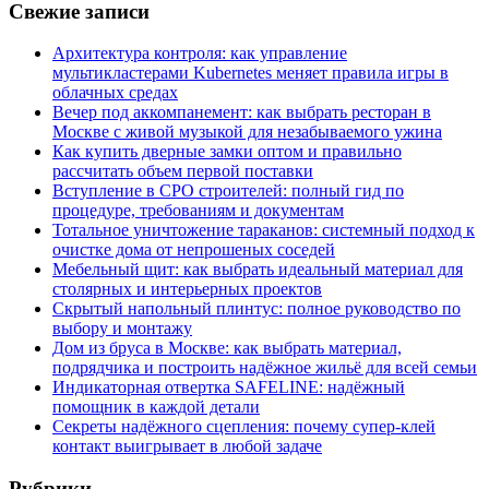
Свежие записи
Архитектура контроля: как управление
мультикластерами Kubernetes меняет правила игры в
облачных средах
Вечер под аккомпанемент: как выбрать ресторан в
Москве с живой музыкой для незабываемого ужина
Как купить дверные замки оптом и правильно
рассчитать объем первой поставки
Вступление в СРО строителей: полный гид по
процедуре, требованиям и документам
Тотальное уничтожение тараканов: системный подход к
очистке дома от непрошеных соседей
Мебельный щит: как выбрать идеальный материал для
столярных и интерьерных проектов
Скрытый напольный плинтус: полное руководство по
выбору и монтажу
Дом из бруса в Москве: как выбрать материал,
подрядчика и построить надёжное жильё для всей семьи
Индикаторная отвертка SAFELINE: надёжный
помощник в каждой детали
Секреты надёжного сцепления: почему супер‑клей
контакт выигрывает в любой задаче
Рубрики