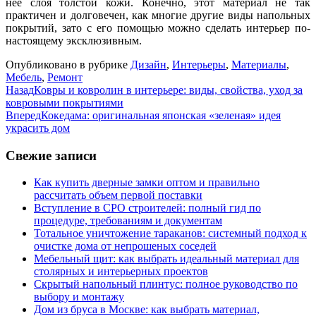
нее слоя толстой кожи. Конечно, этот материал не так
практичен и долговечен, как многие другие виды напольных
покрытий, зато с его помощью можно сделать интерьер по-
настоящему эксклюзивным.
Опубликовано в рубрике
Дизайн
,
Интерьеры
,
Материалы
,
Мебель
,
Ремонт
Назад
Ковры и ковролин в интерьере: виды, свойства, уход за
ковровыми покрытиями
Вперед
Кокедама: оригинальная японская «зеленая» идея
украсить дом
Свежие записи
Как купить дверные замки оптом и правильно
рассчитать объем первой поставки
Вступление в СРО строителей: полный гид по
процедуре, требованиям и документам
Тотальное уничтожение тараканов: системный подход к
очистке дома от непрошеных соседей
Мебельный щит: как выбрать идеальный материал для
столярных и интерьерных проектов
Скрытый напольный плинтус: полное руководство по
выбору и монтажу
Дом из бруса в Москве: как выбрать материал,