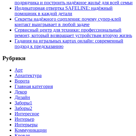
подрядчика и построить надёжное жильё для всей семьи
Индикаторная отвертка SAFELINE: надёжный
помощник в каждой детали
Секреты надёжного сцепления: почему супер‑клей
контакт выигрывает в любой задаче
Сервисный центр для техники: профессиональный
ремонт, который возвращает устройствам вторую жизнь
Гадания на игральных картах онлайн: современный
подход к предсказанию
Рубрики
Арт
Архитектура
Ворота
Главная категория
Декор
Дизайн
Заборы1
Заборы2
Интересное
Интерьер
Интерьеры
Коммуникации
Кровля