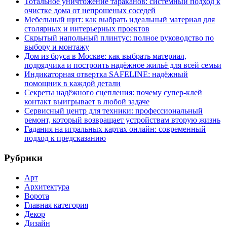
Тотальное уничтожение тараканов: системный подход к
очистке дома от непрошеных соседей
Мебельный щит: как выбрать идеальный материал для
столярных и интерьерных проектов
Скрытый напольный плинтус: полное руководство по
выбору и монтажу
Дом из бруса в Москве: как выбрать материал,
подрядчика и построить надёжное жильё для всей семьи
Индикаторная отвертка SAFELINE: надёжный
помощник в каждой детали
Секреты надёжного сцепления: почему супер‑клей
контакт выигрывает в любой задаче
Сервисный центр для техники: профессиональный
ремонт, который возвращает устройствам вторую жизнь
Гадания на игральных картах онлайн: современный
подход к предсказанию
Рубрики
Арт
Архитектура
Ворота
Главная категория
Декор
Дизайн