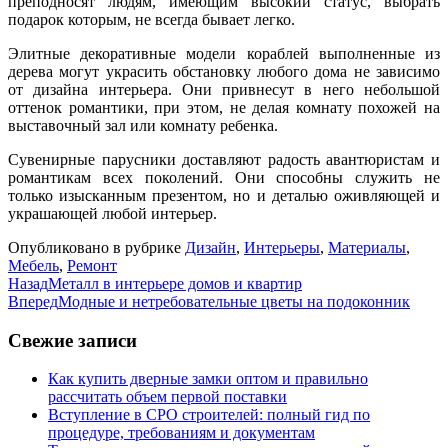
преподносят людям, имеющим высокий статус, выбрать
подарок которым, не всегда бывает легко.
Элитные декоративные модели кораблей выполненные из
дерева могут украсить обстановку любого дома не зависимо
от дизайна интерьера. Они привнесут в него небольшой
оттенок романтики, при этом, не делая комнату похожей на
выставочный зал или комнату ребенка.
Сувенирные парусники доставляют радость авантюристам и
романтикам всех поколений. Они способны служить не
только изысканным презентом, но и деталью оживляющей и
украшающей любой интерьер.
Опубликовано в рубрике
Дизайн
,
Интерьеры
,
Материалы
,
Мебель
,
Ремонт
Назад
Металл в интерьере домов и квартир
Вперед
Модные и нетребовательные цветы на подоконник
Свежие записи
Как купить дверные замки оптом и правильно
рассчитать объем первой поставки
Вступление в СРО строителей: полный гид по
процедуре, требованиям и документам