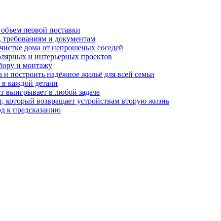
 объем первой поставки
, требованиям и документам
очистке дома от непрошеных соседей
олярных и интерьерных проектов
бору и монтажу
а и построить надёжное жильё для всей семьи
в каждой детали
т выигрывает в любой задаче
, который возвращает устройствам вторую жизнь
од к предсказанию