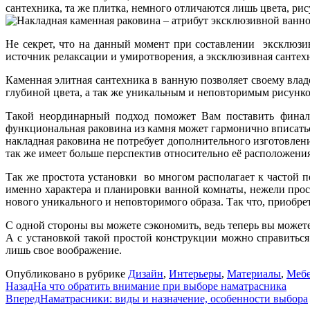
сантехника, та же плитка, немного отличаются лишь цвета, р
Не секрет, что на данный момент при составлении эксклюзи
источник релаксации и умиротворения, а эксклюзивная сантехн
Каменная элитная сантехника в ванную позволяет своему влад
глубиной цвета, а так же уникальным и неповторимым рисунко
Такой неординарный подход поможет Вам поставить финал
функциональная раковина из камня может гармонично вписаться
накладная раковина не потребует дополнительного изготовлен
так же имеет больше перспектив относительно её расположения
Так же простота установки во многом располагает к частой 
именно характера и планировки ванной комнаты, нежели прост
нового уникального и неповторимого образа. Так что, приобр
С одной стороны вы можете сэкономить, ведь теперь вы можете 
А с установкой такой простой конструкции можно справиться
лишь свое воображение.
Опубликовано в рубрике
Дизайн
,
Интерьеры
,
Материалы
,
Мебе
Назад
На что обратить внимание при выборе наматрасника
Вперед
Наматрасники: виды и назначение, особенности выбора