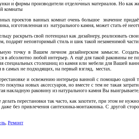
исунки и фирмы производители отделочных материалов. Но как ж
вных проектов ванных комнат очень большое значение придаёт
ика, изготовленная из натурального камня, может стать её нео
ельцу раскрыть свой потенциал как дизайнеру, реализовать сво
м, подарят неповторимый стиль и шик такой незаменимой части
ьную точку в Вашем личном дизайнерском замысле. Создат
 в абсолютно любой интерьер. А ещё для такой раковины не пот
ия специальных столешниц из камня или мебели для Вашей ванно
 в самых не подходящих, на первый взгляд, местах.
перестановке и освежению интерьера ванной с помощью одной то
о покупка новых аксессуаров, но вместе с тем не такая затрат
етая накладную раковину из натурального камня Вы выигрываете
делать перестановки так часто, как захотите, при этом не нужн
 даже без привлечения сантехника-монтажника. С другой сторо
ль
,
Ремонт