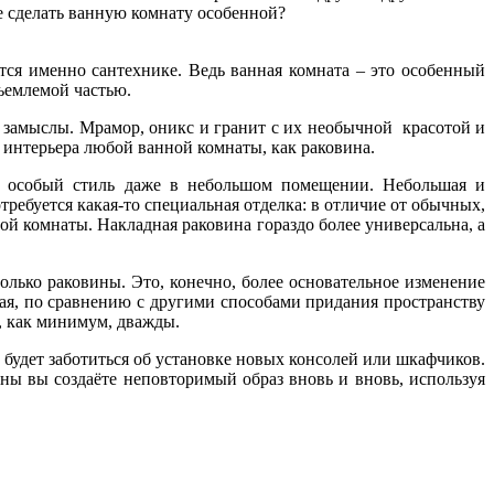
е сделать ванную комнату особенной?
ся именно сантехнике. Ведь ванная комната – это особенный
тъемлемой частью.
и замыслы. Мрамор, оникс и гранит с их необычной красотой и
 интерьера любой ванной комнаты, как раковина.
ь особый стиль даже в небольшом помещении. Небольшая и
ребуется какая-то специальная отделка: в отличие от обычных,
й комнаты. Накладная раковина гораздо более универсальна, а
лько раковины. Это, конечно, более основательное изменение
ная, по сравнению с другими способами придания пространству
, как минимум, дважды.
о будет заботиться об установке новых консолей или шкафчиков.
ны вы создаёте неповторимый образ вновь и вновь, используя