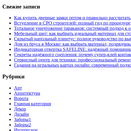
Свежие записи
Как купить дверные замки оптом и правильно рассчитать
Вступление в СРО строителей: полный гид по процедуре
Тотальное уничтожение тараканов: системный подход к 
Мебельный щит: как выбрать идеальный материал для ст
Скрытый напольный плинтус: полное руководство по вы
Дом из бруса в Москве: как выбрать материал, подрядчик
Индикаторная отвертка SAFELINE: надёжный помощник 
Секреты надёжного сцепления: почему супер‑клей контак
Сервисный центр для техники: профессиональный ремонт
Гадания на игральных картах онлайн: современный подх
Рубрики
Арт
Архитектура
Ворота
Главная категория
Декор
Дизайн
Заборы1
Заборы2
Интересное