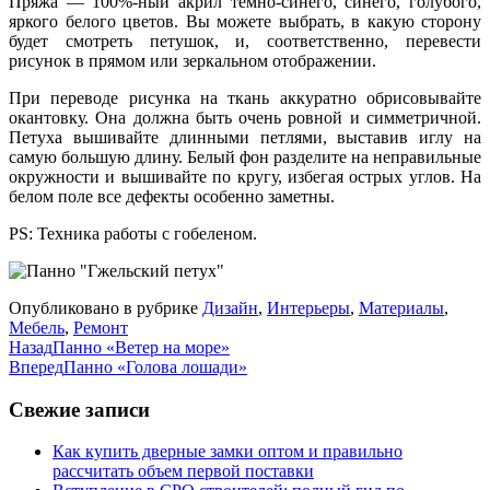
Пряжа — 100%-ный акрил темно-синего, синего, голубого,
яркого белого цветов. Вы можете выбрать, в какую сторону
будет смотреть петушок, и, соответственно, перевести
рисунок в прямом или зеркальном отображении.
При переводе рисунка на ткань аккуратно обрисовывайте
окантовку. Она должна быть очень ровной и симметричной.
Петуха вышивайте длинными петлями, выставив иглу на
самую большую длину. Белый фон разделите на неправильные
окружности и вышивайте по кругу, избегая острых углов. На
белом поле все дефекты особенно заметны.
PS: Техника работы с гобеленом.
Опубликовано в рубрике
Дизайн
,
Интерьеры
,
Материалы
,
Мебель
,
Ремонт
Назад
Панно «Ветер на море»
Вперед
Панно «Голова лошади»
Свежие записи
Как купить дверные замки оптом и правильно
рассчитать объем первой поставки