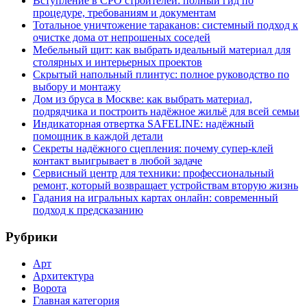
Вступление в СРО строителей: полный гид по
процедуре, требованиям и документам
Тотальное уничтожение тараканов: системный подход к
очистке дома от непрошеных соседей
Мебельный щит: как выбрать идеальный материал для
столярных и интерьерных проектов
Скрытый напольный плинтус: полное руководство по
выбору и монтажу
Дом из бруса в Москве: как выбрать материал,
подрядчика и построить надёжное жильё для всей семьи
Индикаторная отвертка SAFELINE: надёжный
помощник в каждой детали
Секреты надёжного сцепления: почему супер‑клей
контакт выигрывает в любой задаче
Сервисный центр для техники: профессиональный
ремонт, который возвращает устройствам вторую жизнь
Гадания на игральных картах онлайн: современный
подход к предсказанию
Рубрики
Арт
Архитектура
Ворота
Главная категория