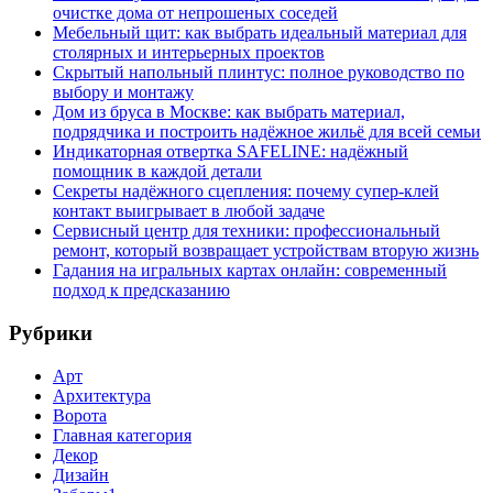
очистке дома от непрошеных соседей
Мебельный щит: как выбрать идеальный материал для
столярных и интерьерных проектов
Скрытый напольный плинтус: полное руководство по
выбору и монтажу
Дом из бруса в Москве: как выбрать материал,
подрядчика и построить надёжное жильё для всей семьи
Индикаторная отвертка SAFELINE: надёжный
помощник в каждой детали
Секреты надёжного сцепления: почему супер‑клей
контакт выигрывает в любой задаче
Сервисный центр для техники: профессиональный
ремонт, который возвращает устройствам вторую жизнь
Гадания на игральных картах онлайн: современный
подход к предсказанию
Рубрики
Арт
Архитектура
Ворота
Главная категория
Декор
Дизайн