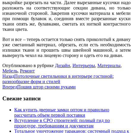
выкройке разрезать на части. Далее вырезанные кусочки надо
разложить на соответствующие секции дивана, но только
изнаночной стороной. Закрепив кусочки материала к мебели
при помощи булавок и, соединив вместе разрезанные куски
ткани опять же, булавками, сметать их ниткой контрастного
ткани цвета.
Вот и все – теперь остается только снять приколотый к дивану
уже сметанный материал, обрезать, если есть необходимость
излишки ткани и прошить швы швейной машиной, а затем
вывернуть чехол на лицевую сторону и одеть его на диван.
Опубликовано в рубрике
Дизайн
,
Интерьеры
,
Материалы
,
Мебель
,
Ремонт
Назад
Потолочные светильники в интерьере гостиной:
разнообразие форм и стилей
Вперед
Пошив штор своими руками
Свежие записи
Как купить дверные замки оптом и правильно
рассчитать объем первой поставки
Вступление в СРО строителей: полный гид по
процедуре, требованиям и документам
Тотальное уничтожение тараканов: системный подход к