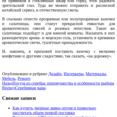
ей прямиком в стеклянный шкаф или горку, чтоб радовать
зрительский глаз. Туда же можно отправить и расписной
китайский сервиз, и отечественную гжель.
В спальню отнести прозрачные или полупрозрачные вазочки
и салатницы, они станут прекрасной емкостью для
ароматических смесей и розовых лепестков. Такие же
салатницы подойдут и для ванной комнаты. Насыпать в них
разноцветную арома- и морскую соль, установить в креманки
ароматические свечи, туалетные принадлежности.
И, наконец, в прихожей поставить вазочку с мелкими
конфетами и другими сладостями, так сказать, «на дорожку».
Опубликовано в рубрике
Дизайн
,
Интерьеры
,
Материалы
,
Мебель
,
Ремонт
Назад
Посуда из серебра: преимущества и особенности выбора
Вперед
Серебряная чаша
Свежие записи
Как купить дверные замки оптом и правильно
рассчитать объем первой поставки