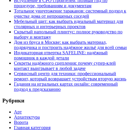
Вступление в СРО строителей: полный гид по
процедуре, требованиям и документам
Тотальное уничтожение тараканов: системный подход к
очистке дома от непрошеных соседей
Мебельный щит: как выбрать идеальный материал для
столярных и интерьерных проектов
Скрытый напольный плинтус: полное руководство по
выбору и монтажу
Дом из бруса в Москве: как выбрать материал,
подрядчика и построить надёжное жильё для всей семьи
Индикаторная отвертка SAFELINE: надёжный
помощник в каждой детали
Секреты надёжного сцепления: почему супер‑клей
контакт выигрывает в любой задаче
Сервисный центр для техники: профессиональный
ремонт, который возвращает устройствам вторую жизнь
Гадания на игральных картах онлайн: современный
подход к предсказанию
Рубрики
Арт
Архитектура
Ворота
Главная категория