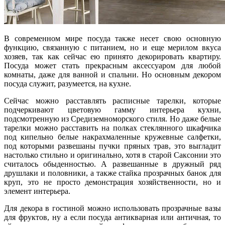
В современном мире посуда также несет свою основную
функцию, связанную с питанием, но и еще мерилом вкуса
хозяев, так как сейчас ею принято декорировать квартиру.
Посуда может стать прекрасным аксессуаром для любой
комнаты, даже для ванной и спальни. Но основным декором
посуда служит, разумеется, на кухне.
Сейчас можно расставлять расписные тарелки, которые
подчеркивают цветовую гамму интерьера кухни,
подсмотренную из Средиземноморского стиля. Но даже белые
тарелки можно расставить на полках стеклянного шкафчика
под кипельно белые накрахмаленные кружевные салфетки,
под которыми развешаны пучки пряных трав, это выгладит
настолько стильно и оригинально, хотя в старой Саксонии это
считалось обыденностью. А развешанные в дружный ряд
друшлаки и половники, а также стайка прозрачных банок для
круп, это не просто демонстрация хозяйственности, но и
элемент интерьера.
Для декора в гостиной можно использовать прозрачные вазы
для фруктов, ну а если посуда антикварная или античная, то