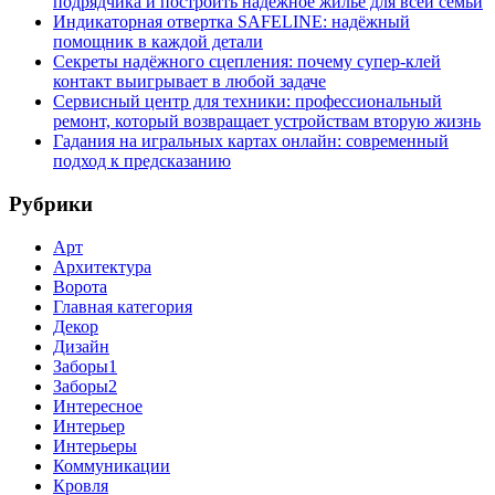
подрядчика и построить надёжное жильё для всей семьи
Индикаторная отвертка SAFELINE: надёжный
помощник в каждой детали
Секреты надёжного сцепления: почему супер‑клей
контакт выигрывает в любой задаче
Сервисный центр для техники: профессиональный
ремонт, который возвращает устройствам вторую жизнь
Гадания на игральных картах онлайн: современный
подход к предсказанию
Рубрики
Арт
Архитектура
Ворота
Главная категория
Декор
Дизайн
Заборы1
Заборы2
Интересное
Интерьер
Интерьеры
Коммуникации
Кровля