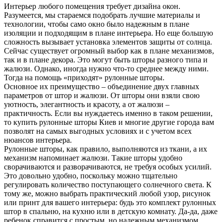
Интерьер любого помещения требует дизайна окон.
Разумеется, мы стараемся подобрать лучшие материалы и
технологии, чтобы само окно было надежным в плане
изоляции и подходящим в плане интерьера. Но еще большую
сложность вызывает установка элементов защиты от солнца.
Сейчас существует огромный выбор как в плане механизмов,
так и в плане декора. Это могут быть шторы разного типа и
жалюзи. Однако, иногда нужно что-то среднее между ними.
Тогда на помощь «приходят» рулонные шторы.
Основное их преимущество – объединение двух главных
параметров от штор и жалюзи. От шторы они взяли свою
уютность, элегантность и красоту, а от жалюзи –
практичность. Если вы нуждаетесь именно в таком решении,
то купить рулонные шторы Киев и многие другие города вам
позволят на самых выгодных условиях и с учетом всех
нюансов интерьера.
Рулонные шторы, как правило, выполняются из ткани, а их
механизм напоминает жалюзи. Такие шторы удобно
сворачиваются и разворачиваются, не требуя особых усилий.
Это довольно удобно, поскольку можно тщательно
регулировать количество поступающего солнечного света. К
тому же, можно выбрать практический любой узор, рисунок
или принт для вашего интерьера: будь это комплект рулонных
штор в спальню, на кухню или в детскую комнату. Да-да, даже
ребенок справится с простым, но надежным механизмом.