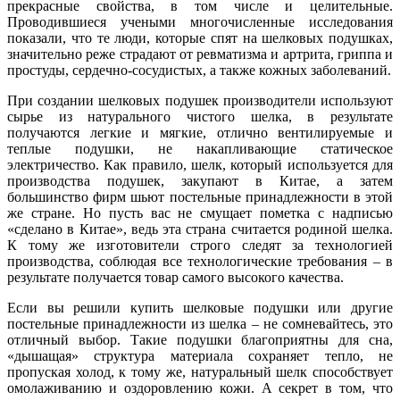
прекрасные свойства, в том числе и целительные.
Проводившиеся учеными многочисленные исследования
показали, что те люди, которые спят на шелковых подушках,
значительно реже страдают от ревматизма и артрита, гриппа и
простуды, сердечно-сосудистых, а также кожных заболеваний.
При создании шелковых подушек производители используют
сырье из натурального чистого шелка, в результате
получаются легкие и мягкие, отлично вентилируемые и
теплые подушки, не накапливающие статическое
электричество. Как правило, шелк, который используется для
производства подушек, закупают в Китае, а затем
большинство фирм шьют постельные принадлежности в этой
же стране. Но пусть вас не смущает пометка с надписью
«сделано в Китае», ведь эта страна считается родиной шелка.
К тому же изготовители строго следят за технологией
производства, соблюдая все технологические требования – в
результате получается товар самого высокого качества.
Если вы решили купить шелковые подушки или другие
постельные принадлежности из шелка – не сомневайтесь, это
отличный выбор. Такие подушки благоприятны для сна,
«дышащая» структура материала сохраняет тепло, не
пропуская холод, к тому же, натуральный шелк способствует
омолаживанию и оздоровлению кожи. А секрет в том, что