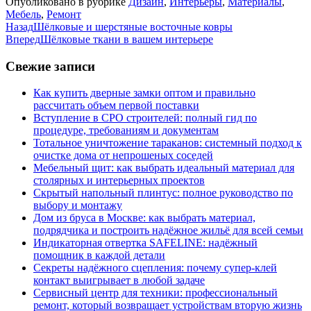
Опубликовано в рубрике
Дизайн
,
Интерьеры
,
Материалы
,
Мебель
,
Ремонт
Назад
Шёлковые и шерстяные восточные ковры
Вперед
Шёлковые ткани в вашем интерьере
Свежие записи
Как купить дверные замки оптом и правильно
рассчитать объем первой поставки
Вступление в СРО строителей: полный гид по
процедуре, требованиям и документам
Тотальное уничтожение тараканов: системный подход к
очистке дома от непрошеных соседей
Мебельный щит: как выбрать идеальный материал для
столярных и интерьерных проектов
Скрытый напольный плинтус: полное руководство по
выбору и монтажу
Дом из бруса в Москве: как выбрать материал,
подрядчика и построить надёжное жильё для всей семьи
Индикаторная отвертка SAFELINE: надёжный
помощник в каждой детали
Секреты надёжного сцепления: почему супер‑клей
контакт выигрывает в любой задаче
Сервисный центр для техники: профессиональный
ремонт, который возвращает устройствам вторую жизнь