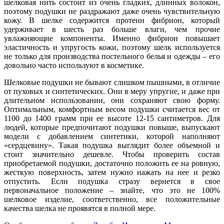
шелковая нить состоит из очень гладких, длинных волокон,
поэтому подушки не раздражают даже очень чувствительную
кожу. В шелке содержится протеин фибрион, который
удерживает в шесть раз больше влаги, чем прочие
увлажняющие компоненты. Именно фибрион повышает
эластичность и упругость кожи, поэтому шелк используется
не только для производства постельного белья и одежды – его
довольно часто используют в косметике.
Шелковые подушки не бывают слишком пышными, в отличие
от пуховых и синтетических. Они в меру упругие, и даже при
длительном использовании, они сохраняют свою форму.
Оптимальным, комфортным весом подушки считается вес от
1100 до 1400 грамм при ее высоте 12-15 сантиметров. Для
людей, которые предпочитают подушки повыше, выпускают
модели с добавлением синтетики, которой наполняют
«сердцевину». Такая подушка выглядит более объемной и
стоит значительно дешевле. Чтобы проверить состав
приобретаемой подушки, достаточно положить ее на ровную,
жесткую поверхность, затем нужно нажать на нее и резко
отпустить. Если подушка стразу вернется в свое
первоначальное положение – знайте, что это не 100%
шелковое изделие, соответственно, все положительные
качества шелка не проявятся в полной мере.