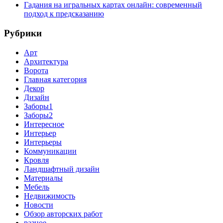
Гадания на игральных картах онлайн: современный
подход к предсказанию
Рубрики
Арт
Архитектура
Ворота
Главная категория
Декор
Дизайн
Заборы1
Заборы2
Интересное
Интерьер
Интерьеры
Коммуникации
Кровля
Ландшафтный дизайн
Материалы
Мебель
Недвижимость
Новости
Обзор авторских работ
разное