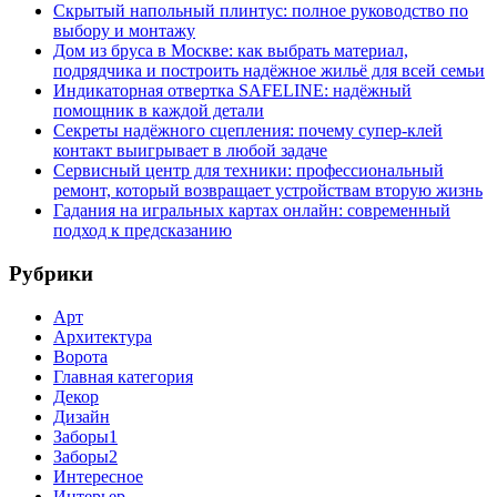
Скрытый напольный плинтус: полное руководство по
выбору и монтажу
Дом из бруса в Москве: как выбрать материал,
подрядчика и построить надёжное жильё для всей семьи
Индикаторная отвертка SAFELINE: надёжный
помощник в каждой детали
Секреты надёжного сцепления: почему супер‑клей
контакт выигрывает в любой задаче
Сервисный центр для техники: профессиональный
ремонт, который возвращает устройствам вторую жизнь
Гадания на игральных картах онлайн: современный
подход к предсказанию
Рубрики
Арт
Архитектура
Ворота
Главная категория
Декор
Дизайн
Заборы1
Заборы2
Интересное
Интерьер