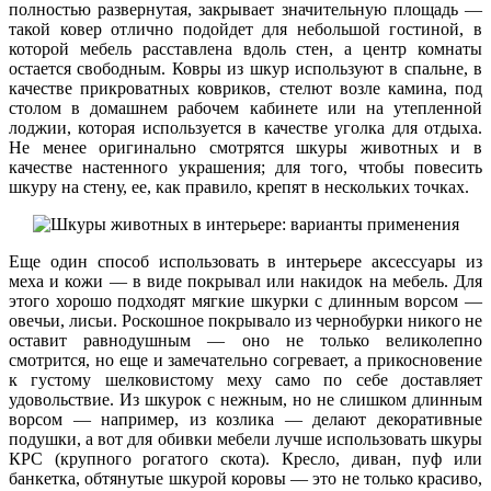
полностью развернутая, закрывает значительную площадь —
такой ковер отлично подойдет для небольшой гостиной, в
которой мебель расставлена вдоль стен, а центр комнаты
остается свободным. Ковры из шкур используют в спальне, в
качестве прикроватных ковриков, стелют возле камина, под
столом в домашнем рабочем кабинете или на утепленной
лоджии, которая используется в качестве уголка для отдыха.
Не менее оригинально смотрятся шкуры животных и в
качестве настенного украшения; для того, чтобы повесить
шкуру на стену, ее, как правило, крепят в нескольких точках.
Еще один способ использовать в интерьере аксессуары из
меха и кожи — в виде покрывал или накидок на мебель. Для
этого хорошо подходят мягкие шкурки с длинным ворсом —
овечьи, лисьи. Роскошное покрывало из чернобурки никого не
оставит равнодушным — оно не только великолепно
смотрится, но еще и замечательно согревает, а прикосновение
к густому шелковистому меху само по себе доставляет
удовольствие. Из шкурок с нежным, но не слишком длинным
ворсом — например, из козлика — делают декоративные
подушки, а вот для обивки мебели лучше использовать шкуры
КРС (крупного рогатого скота). Кресло, диван, пуф или
банкетка, обтянутые шкурой коровы — это не только красиво,