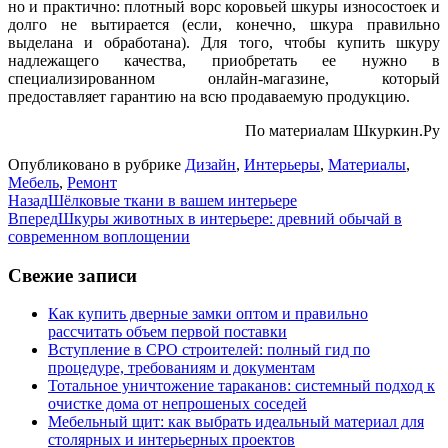
но и практично: плотный ворс коровьей шкуры износостоек и
долго не вытирается (если, конечно, шкура правильно
выделана и обработана). Для того, чтобы купить шкуру
надлежащего качества, приобретать ее нужно в
специализированном онлайн-магазине, который
предоставляет гарантию на всю продаваемую продукцию.
По материалам Шкуркин.Ру
Опубликовано в рубрике
Дизайн
,
Интерьеры
,
Материалы
,
Мебель
,
Ремонт
Назад
Шёлковые ткани в вашем интерьере
Вперед
Шкуры животных в интерьере: древний обычай в
современном воплощении
Свежие записи
Как купить дверные замки оптом и правильно
рассчитать объем первой поставки
Вступление в СРО строителей: полный гид по
процедуре, требованиям и документам
Тотальное уничтожение тараканов: системный подход к
очистке дома от непрошеных соседей
Мебельный щит: как выбрать идеальный материал для
столярных и интерьерных проектов