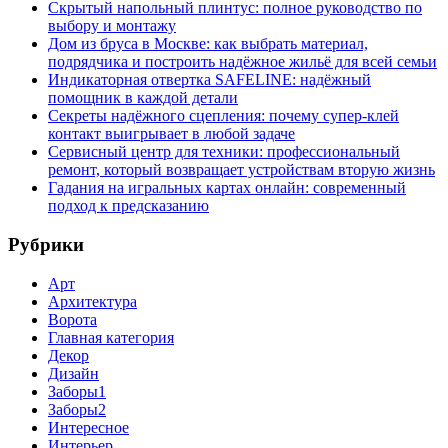
Скрытый напольный плинтус: полное руководство по
выбору и монтажу
Дом из бруса в Москве: как выбрать материал,
подрядчика и построить надёжное жильё для всей семьи
Индикаторная отвертка SAFELINE: надёжный
помощник в каждой детали
Секреты надёжного сцепления: почему супер‑клей
контакт выигрывает в любой задаче
Сервисный центр для техники: профессиональный
ремонт, который возвращает устройствам вторую жизнь
Гадания на игральных картах онлайн: современный
подход к предсказанию
Рубрики
Арт
Архитектура
Ворота
Главная категория
Декор
Дизайн
Заборы1
Заборы2
Интересное
Интерьер