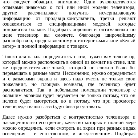
что следует обращать внимание. Одни руководствуются
отзывами знакомых о той или иной модели телевизора,
другие рассчитывают получить исчерпывающую
информацию от продавца-консультанта, третьи решают
ознакомиться со спецификациями моделей, которые
понравится больше. Подобрать хороший и оптимальный по
цене телевизор вы сможете, благодаря широчайшему
разнообразию, представленному в интернет-магазине «Белый
ветер» и полной информации о товарах.
Только для начала определитесь с тем, нужен вам телевизор,
который можно расположить в одной из комнат на стене, или
же предпочтительнее такой, который не сложно было бы
перемещать в разные места. Несомненно, нужно определиться
и с размерами экрана и здесь надо учесть не только свои
пожелания, но площадь комнаты, где телевизор будет
располагаться. Так, в небольшом помещении телевизор с
большим экраном будет неуместен не только потому, что он
нелепо будет смотреться, но и потому, что при просмотре
телепередач ваши глаза будут быстро уставать.
Далее нужно разобраться с контрастностью телевизора и
насыщенностью его цветов, качество которых в полной мере
можно определить, если смотреть на экран при разных видах
освещения – и естественном, и искусственном. Подбирая