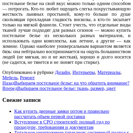
постельное белье на свой вкус можно только одним способом
— потрогать. Кто-то любит ощущать слегка похрустывающую
жесткость льняных простыней, кому-то больше по душе
скользящая прохладная гладкость вискозы, а кто-то засыпает
только на мягкой фланели. Стоит учесть, что отдельные виды
тканей лучше подходят для разных сезонов — можно купить
постельное белье из нескольких разных материалов, и
использовать одни комплекты, как летние, а другие — как
зимние. Однако наиболее универсальным вариантом является
бязь: она нейтрально воспринимается на ощупь большинством
людей (не мягкая, но и не жесткая), хорошо и долго носится
(не садится, не тянется и не линяет при стирке).
Опубликовано в рубрике
Дизайн
,
Интерьеры
,
Материалы
,
Мебель
,
Ремонт
Назад
Выбираем постельное белье: на что обратить внимание?
Вперед
Выбираем постельное белье: ткань, размер, цвет
Свежие записи
Как купить дверные замки оптом и правильно
рассчитать объем первой поставки
Вступление в СРО строителей: полный гид по
процедуре, требованиям и документам
Тотальное уничтожение тараканов: системный подход к