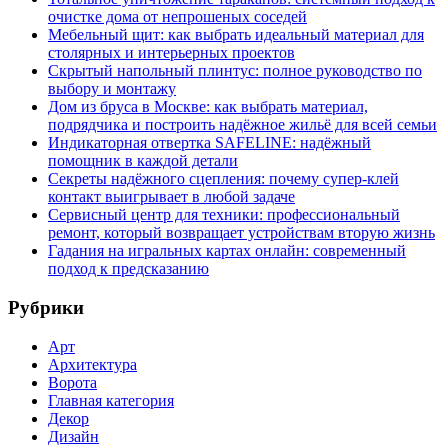
очистке дома от непрошеных соседей
Мебельный щит: как выбрать идеальный материал для
столярных и интерьерных проектов
Скрытый напольный плинтус: полное руководство по
выбору и монтажу
Дом из бруса в Москве: как выбрать материал,
подрядчика и построить надёжное жильё для всей семьи
Индикаторная отвертка SAFELINE: надёжный
помощник в каждой детали
Секреты надёжного сцепления: почему супер‑клей
контакт выигрывает в любой задаче
Сервисный центр для техники: профессиональный
ремонт, который возвращает устройствам вторую жизнь
Гадания на игральных картах онлайн: современный
подход к предсказанию
Рубрики
Арт
Архитектура
Ворота
Главная категория
Декор
Дизайн