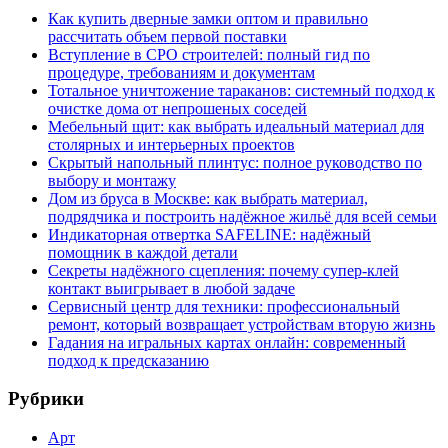
Как купить дверные замки оптом и правильно
рассчитать объем первой поставки
Вступление в СРО строителей: полный гид по
процедуре, требованиям и документам
Тотальное уничтожение тараканов: системный подход к
очистке дома от непрошеных соседей
Мебельный щит: как выбрать идеальный материал для
столярных и интерьерных проектов
Скрытый напольный плинтус: полное руководство по
выбору и монтажу
Дом из бруса в Москве: как выбрать материал,
подрядчика и построить надёжное жильё для всей семьи
Индикаторная отвертка SAFELINE: надёжный
помощник в каждой детали
Секреты надёжного сцепления: почему супер‑клей
контакт выигрывает в любой задаче
Сервисный центр для техники: профессиональный
ремонт, который возвращает устройствам вторую жизнь
Гадания на игральных картах онлайн: современный
подход к предсказанию
Рубрики
Арт