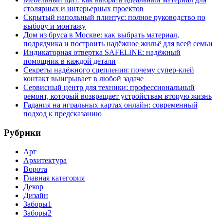
столярных и интерьерных проектов
Скрытый напольный плинтус: полное руководство по
выбору и монтажу
Дом из бруса в Москве: как выбрать материал,
подрядчика и построить надёжное жильё для всей семьи
Индикаторная отвертка SAFELINE: надёжный
помощник в каждой детали
Секреты надёжного сцепления: почему супер‑клей
контакт выигрывает в любой задаче
Сервисный центр для техники: профессиональный
ремонт, который возвращает устройствам вторую жизнь
Гадания на игральных картах онлайн: современный
подход к предсказанию
Рубрики
Арт
Архитектура
Ворота
Главная категория
Декор
Дизайн
Заборы1
Заборы2