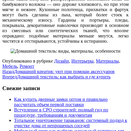
бамбукового волокна — оно дороже хлопкового, но при этом
мягче и нежнее. Кухонные полотенца, прихватки и фартук
могут быть сделаны из льна, который более стоек к
механическому износу. Гардины и портьеры, пледы,
покрывала, декоративные наволочки производят в основном
из смесовых или синтетических тканей, что вполне
оправдано: подобные материалы меньше мнутся, легко
чистятся и отстирываются, устойчивы к истиранию.
Опубликовано в рубрике
Дизайн
,
Интерьеры
,
Материалы
,
Мебель
,
Ремонт
Назад
Домашний креатив: уют при помощи аксессуаров
Вперед
Домашний текстиль: как выбрать и где купить
Свежие записи
Как купить дверные замки оптом и правильно
рассчитать объем первой поставки
Вступление в СРО строителей: полный гид по
процедуре, требованиям и документам
Тотальное уничтожение тараканов: системный подход к
очистке дома от непрошеных соседей
Мебельный щит: как выбрать идеальный материал для