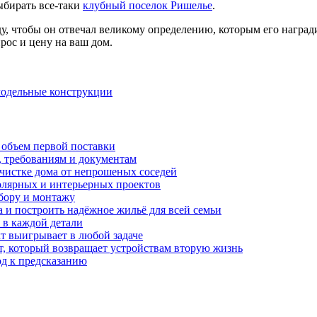
ыбирать все-таки
клубный поселок Ришелье
.
у, чтобы он отвечал великому определению, которым его наград
рос и цену на ваш дом.
амодельные конструкции
 объем первой поставки
, требованиям и документам
очистке дома от непрошеных соседей
олярных и интерьерных проектов
бору и монтажу
а и построить надёжное жильё для всей семьи
в каждой детали
т выигрывает в любой задаче
, который возвращает устройствам вторую жизнь
од к предсказанию