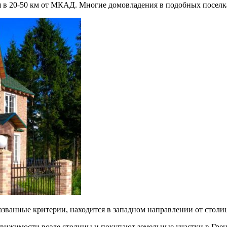
ся в 20-50 км от МКАД. Многие домовладения в подобных поселк
азванные критерии, находится в западном направлении от столи
движимости возле столицы и покупают земельные участки в Гре