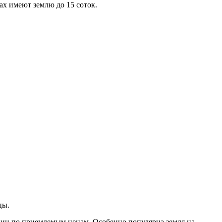
ах имеют землю до 15 соток.
цы.
ции по приемлемым ценам. Особенно популярна земля на