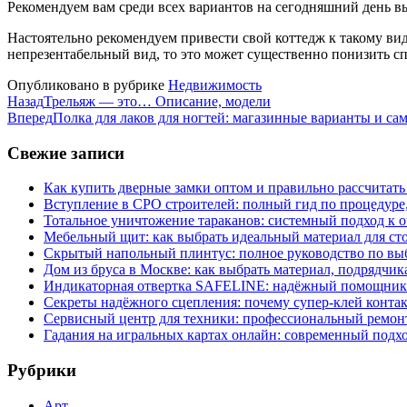
Рекомендуем вам среди всех вариантов на сегодняшний день в
Настоятельно рекомендуем привести свой коттедж к такому вид
непрезентабельный вид, то это может существенно понизить сп
Опубликовано в рубрике
Недвижимость
Назад
Трельяж — это… Описание, модели
Вперед
Полка для лаков для ногтей: магазинные варианты и с
Свежие записи
Как купить дверные замки оптом и правильно рассчитать
Вступление в СРО строителей: полный гид по процедуре
Тотальное уничтожение тараканов: системный подход к 
Мебельный щит: как выбрать идеальный материал для ст
Скрытый напольный плинтус: полное руководство по вы
Дом из бруса в Москве: как выбрать материал, подрядчик
Индикаторная отвертка SAFELINE: надёжный помощник 
Секреты надёжного сцепления: почему супер‑клей контак
Сервисный центр для техники: профессиональный ремонт
Гадания на игральных картах онлайн: современный подх
Рубрики
Арт