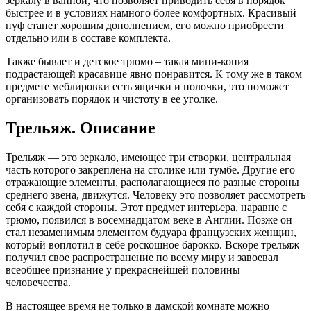
зеркалу в ванной, что позволяет приводить себя в порядок
быстрее и в условиях намного более комфортных. Красивый
пуф станет хорошим дополнением, его можно приобрести
отдельно или в составе комплекта.
Также бывает и детское трюмо – такая мини-копия
подрастающей красавице явно понравится. К тому же в таком
предмете меблировки есть ящички и полочки, это поможет
организовать порядок и чистоту в ее уголке.
Трельяж. Описание
Трельяж — это зеркало, имеющее три створки, центральная
часть которого закреплена на столике или тумбе. Другие его
отражающие элементы, располагающиеся по разные стороны
среднего звена, движутся. Человеку это позволяет рассмотреть
себя с каждой стороны. Этот предмет интерьера, наравне с
трюмо, появился в восемнадцатом веке в Англии. Позже он
стал незаменимым элементом будуара французских женщин,
который воплотил в себе роскошное барокко. Вскоре трельяж
получил свое распространение по всему миру и завоевал
всеобщее признание у прекраснейшей половины
человечества.
В настоящее время не только в дамской комнате можно