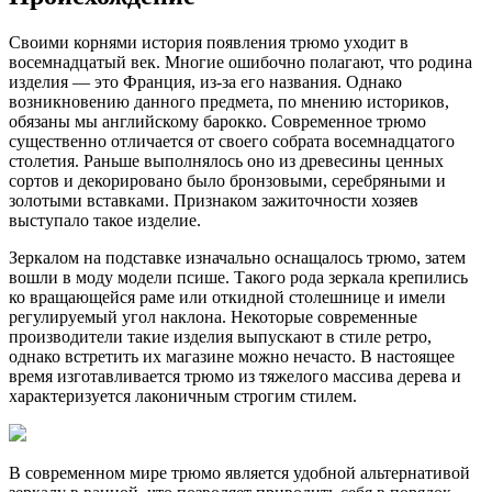
Своими корнями история появления трюмо уходит в
восемнадцатый век. Многие ошибочно полагают, что родина
изделия — это Франция, из-за его названия. Однако
возникновению данного предмета, по мнению историков,
обязаны мы английскому барокко. Современное трюмо
существенно отличается от своего собрата восемнадцатого
столетия. Раньше выполнялось оно из древесины ценных
сортов и декорировано было бронзовыми, серебряными и
золотыми вставками. Признаком зажиточности хозяев
выступало такое изделие.
Зеркалом на подставке изначально оснащалось трюмо, затем
вошли в моду модели псише. Такого рода зеркала крепились
ко вращающейся раме или откидной столешнице и имели
регулируемый угол наклона. Некоторые современные
производители такие изделия выпускают в стиле ретро,
однако встретить их магазине можно нечасто. В настоящее
время изготавливается трюмо из тяжелого массива дерева и
характеризуется лаконичным строгим стилем.
В современном мире трюмо является удобной альтернативой