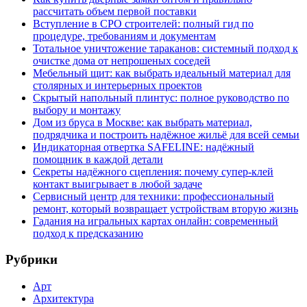
рассчитать объем первой поставки
Вступление в СРО строителей: полный гид по
процедуре, требованиям и документам
Тотальное уничтожение тараканов: системный подход к
очистке дома от непрошеных соседей
Мебельный щит: как выбрать идеальный материал для
столярных и интерьерных проектов
Скрытый напольный плинтус: полное руководство по
выбору и монтажу
Дом из бруса в Москве: как выбрать материал,
подрядчика и построить надёжное жильё для всей семьи
Индикаторная отвертка SAFELINE: надёжный
помощник в каждой детали
Секреты надёжного сцепления: почему супер‑клей
контакт выигрывает в любой задаче
Сервисный центр для техники: профессиональный
ремонт, который возвращает устройствам вторую жизнь
Гадания на игральных картах онлайн: современный
подход к предсказанию
Рубрики
Арт
Архитектура