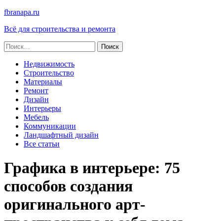
fbranapa.ru
Всё для строительства и ремонта
Найти:
Недвижимость
Строительство
Материалы
Ремонт
Дизайн
Интерьеры
Мебель
Коммуникации
Ландшафтный дизайн
Все статьи
Графика в интерьере: 75
способов создания
оригинального арт-