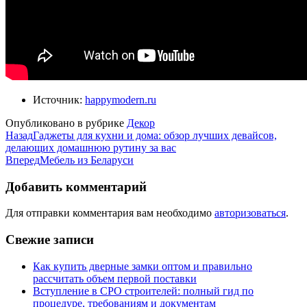
Источник:
happymodern.ru
Опубликовано в рубрике
Декор
Назад
Гаджеты для кухни и дома: обзор лучших девайсов,
делающих домашнюю рутину за вас
Вперед
Мебель из Беларуси
Добавить комментарий
Для отправки комментария вам необходимо
авторизоваться
.
Свежие записи
Как купить дверные замки оптом и правильно
рассчитать объем первой поставки
Вступление в СРО строителей: полный гид по
процедуре, требованиям и документам