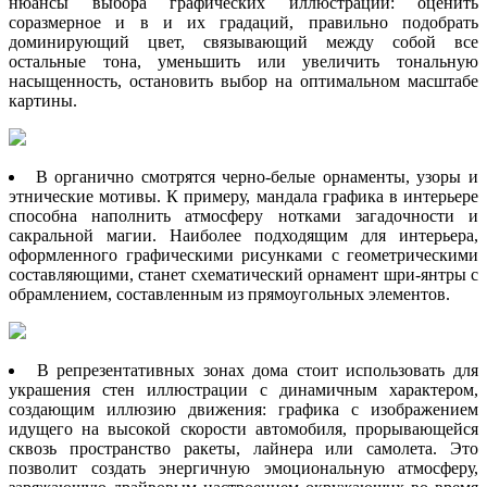
нюансы выбора графических иллюстраций: оценить
соразмерное и в и их градаций, правильно подобрать
доминирующий цвет, связывающий между собой все
остальные тона, уменьшить или увеличить тональную
насыщенность, остановить выбор на оптимальном масштабе
картины.
В органично смотрятся черно-белые орнаменты, узоры и
этнические мотивы. К примеру, мандала графика в интерьере
способна наполнить атмосферу нотками загадочности и
сакральной магии. Наиболее подходящим для интерьера,
оформленного графическими рисунками с геометрическими
составляющими, станет схематический орнамент шри-янтры с
обрамлением, составленным из прямоугольных элементов.
В репрезентативных зонах дома стоит использовать для
украшения стен иллюстрации с динамичным характером,
создающим иллюзию движения: графика с изображением
идущего на высокой скорости автомобиля, прорывающейся
сквозь пространство ракеты, лайнера или самолета. Это
позволит создать энергичную эмоциональную атмосферу,