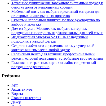
Тотальное уничтожение тараканов: системный подход к
очистке дома от непрошеных соседей
Мебельный щит: как выбрать идеальный материал для
столярных и интерьерных проектов
Скрытый напольный плинтус: полное руководство по
выбору и монтажу
Дом из бруса в Москве: как выбрать материал,
подрядчика и построить надёжное жильё для всей семьи
Индикаторная отвертка SAFELINE: надёжный
помощник в каждой детали
Секреты надёжного сцепления: почему супер‑клей
контакт выигрывает в любой задаче
Сервисный центр для техники: профессиональный
ремонт, который возвращает устройствам вторую жизнь
Гадания на игральных картах онлайн: современный
подход к предсказанию
Рубрики
Арт
Архитектура
Ворота
Главная категория
Декор