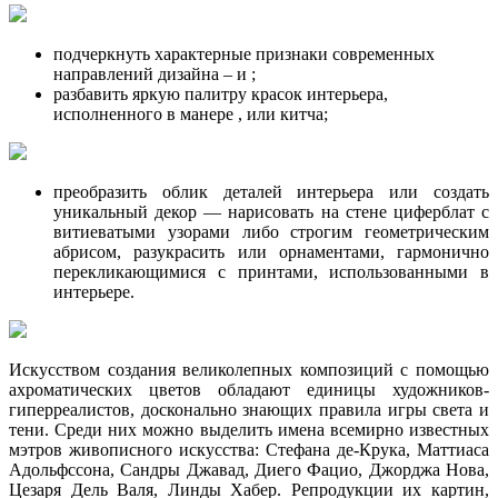
подчеркнуть характерные признаки современных
направлений дизайна – и ;
разбавить яркую палитру красок интерьера,
исполненного в манере , или китча;
преобразить облик деталей интерьера или создать
уникальный декор — нарисовать на стене циферблат с
витиеватыми узорами либо строгим геометрическим
абрисом, разукрасить или орнаментами, гармонично
перекликающимися с принтами, использованными в
интерьере.
Искусством создания великолепных композиций с помощью
ахроматических цветов обладают единицы художников-
гиперреалистов, досконально знающих правила игры света и
тени. Среди них можно выделить имена всемирно известных
мэтров живописного искусства: Стефана де-Крука, Маттиаса
Адольфссона, Сандры Джавад, Диего Фацио, Джорджа Нова,
Цезаря Дель Валя, Линды Хабер. Репродукции их картин,