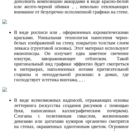
дополнить композицию аккордами в виде красно-белой
или желто-черной обивки , , невольно отвлекающих
внимание от безупречно исполненной графики на стене.
В виде росписи или , оформленных ахроматическими
красками. Уникальная технология нанесения черно-
белых изображений на стену, покрытую толстым слоем
левкаса (грунтовой основы). Этот материал используют
иконописцы. Он излучает едва заметное свечение
изнутри, завораживающее отблеском. Такой
оригинальный вид графики эффектно будет смотреться
в интерьерах, наполненных нотами притягательной
старины и неподдельной роскоши: в домах, где
господствует эстетика винтажа, , , .
В виде всевозможных надписей, отражающих основы
леттеринга (искусства создания рисунков с помощью
букв, написанных каллиграфическим почерком).
Слоганы с позитивным смыслом, жизненными
девизами или цитатами кумиров органично смотрятся
на стенах, окрашенных однотонным цветом. Огромное