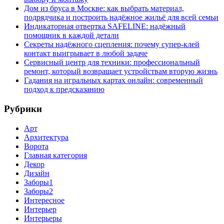
Дом из бруса в Москве: как выбрать материал,
подрядчика и построить надёжное жильё для всей семьи
Индикаторная отвертка SAFELINE: надёжный
помощник в каждой детали
Секреты надёжного сцепления: почему супер‑клей
контакт выигрывает в любой задаче
Сервисный центр для техники: профессиональный
ремонт, который возвращает устройствам вторую жизнь
Гадания на игральных картах онлайн: современный
подход к предсказанию
Рубрики
Арт
Архитектура
Ворота
Главная категория
Декор
Дизайн
Заборы1
Заборы2
Интересное
Интерьер
Интерьеры