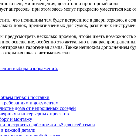
ленного вещами помещения, достаточно просторный холл.
т антресоль, при этом здесь могут прекрасно уместиться как отк
ить, что нелишним там будет встроенное в двери зеркало, а есл
ольких полок, предназначенных для сумок, различных инструмент
 предусмотреть несколько проемов, чтобы иметь возможность х
ное освещение, особенно это актуально в так распространенных
вмонтирована галогенная лампа. Также неплохим дополнением бу
т открытия шкафа автоматически.
шении выбора изображений.
 объем первой поставки
, требованиям и документам
очистке дома от непрошеных соседей
олярных и интерьерных проектов
бору и монтажу
а и построить надёжное жильё для всей семьи
в каждой детали
т выигрывает в любой задаче