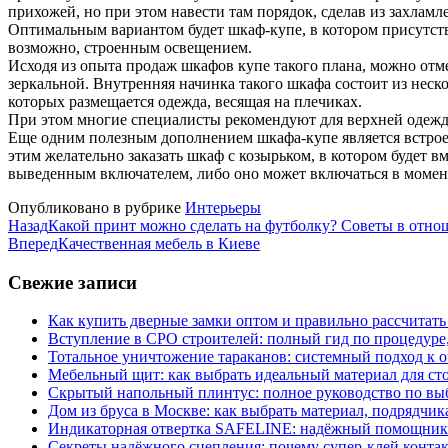
прихожей, но при этом навести там порядок, сделав из захлам
Оптимальным вариантом будет шкаф-купе, в котором присутствуе
возможно, строенным освещением.
Исходя из опыта продаж шкафов купе такого плана, можно отмет
зеркальной. Внутренняя начинка такого шкафа состоит из неск
которых размещается одежда, весящая на плечиках.
При этом многие специалисты рекомендуют для верхней одежды
Еще одним полезным дополнением шкафа-купе является встроен
этим желательно заказать шкаф с козырьком, в котором будет 
выведенным включателем, либо оно может включаться в момен
Опубликовано в рубрике
Интерьеры
Назад
Какой принт можно сделать на футболку? Советы в отно
Вперед
Качественная мебель в Киеве
Свежие записи
Как купить дверные замки оптом и правильно рассчитать
Вступление в СРО строителей: полный гид по процедуре
Тотальное уничтожение тараканов: системный подход к 
Мебельный щит: как выбрать идеальный материал для ст
Скрытый напольный плинтус: полное руководство по вы
Дом из бруса в Москве: как выбрать материал, подрядчик
Индикаторная отвертка SAFELINE: надёжный помощник 
Секреты надёжного сцепления: почему супер‑клей контак