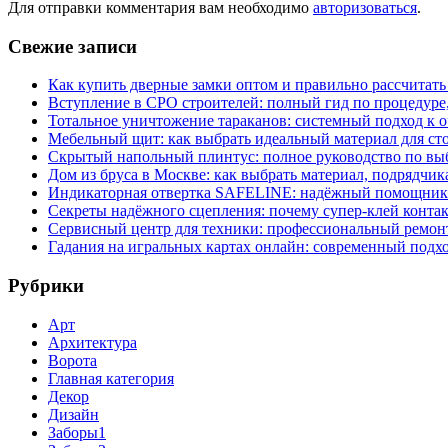
Для отправки комментария вам необходимо
авторизоваться
.
Свежие записи
Как купить дверные замки оптом и правильно рассчитать
Вступление в СРО строителей: полный гид по процедуре
Тотальное уничтожение тараканов: системный подход к 
Мебельный щит: как выбрать идеальный материал для ст
Скрытый напольный плинтус: полное руководство по вы
Дом из бруса в Москве: как выбрать материал, подрядчик
Индикаторная отвертка SAFELINE: надёжный помощник 
Секреты надёжного сцепления: почему супер‑клей контак
Сервисный центр для техники: профессиональный ремонт
Гадания на игральных картах онлайн: современный подх
Рубрики
Арт
Архитектура
Ворота
Главная категория
Декор
Дизайн
Заборы1