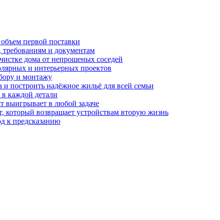
 объем первой поставки
, требованиям и документам
очистке дома от непрошеных соседей
олярных и интерьерных проектов
бору и монтажу
а и построить надёжное жильё для всей семьи
в каждой детали
т выигрывает в любой задаче
, который возвращает устройствам вторую жизнь
од к предсказанию