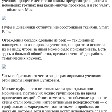
учебном процессе детей этой школы предусмотрена работа в
небольших группах над каким-нибудь проектом, и я это учла”,
— объясняет Мия.
Пуфы и диванчики обтянуты износостойкими тканями, Smart
Balls.
Ограждения беседок сделаны из реек — так дизайнер
одновременно изолировала учеников, но при этом оставила
их на виду, чтобы за ними можно было присматривать. Есть
здесь и большой общий стол, предназначенный для работы в
тематических кружках.
Часы с обратным отсчетом запрограммированы учеником
этой школы Георгием Бугаковым.
Мягкие пуфы — это не только места для отдыха: они
мобильные, поэтому их можно группировать на время
проведения лекций. Стоит отметить, что обычные крашеные
стены стали большими интерактивными поверхностями — с
грифельными, маркерными, магнитными и пробковыми
досками, которые дети и учителя могут использовать для игр