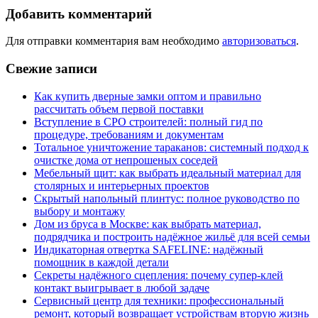
Добавить комментарий
Для отправки комментария вам необходимо
авторизоваться
.
Свежие записи
Как купить дверные замки оптом и правильно
рассчитать объем первой поставки
Вступление в СРО строителей: полный гид по
процедуре, требованиям и документам
Тотальное уничтожение тараканов: системный подход к
очистке дома от непрошеных соседей
Мебельный щит: как выбрать идеальный материал для
столярных и интерьерных проектов
Скрытый напольный плинтус: полное руководство по
выбору и монтажу
Дом из бруса в Москве: как выбрать материал,
подрядчика и построить надёжное жильё для всей семьи
Индикаторная отвертка SAFELINE: надёжный
помощник в каждой детали
Секреты надёжного сцепления: почему супер‑клей
контакт выигрывает в любой задаче
Сервисный центр для техники: профессиональный
ремонт, который возвращает устройствам вторую жизнь