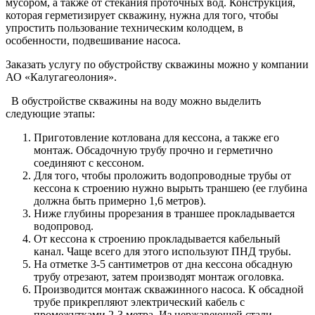
мусором, а также от стекания проточных вод. Конструкция,
которая герметизирует скважину, нужна для того, чтобы
упростить пользование техническим колодцем, в
особенности, подвешивание насоса.
Заказать услугу по обустройству скважины можно у компании
АО «Калугагеолония».
В обустройстве скважины на воду можно выделить
следующие этапы:
Приготовление котлована для кессона, а также его
монтаж. Обсадочную трубу прочно и герметично
соединяют с кессоном.
Для того, чтобы проложить водопроводные трубы от
кессона к строению нужно вырыть траншею (ее глубина
должна быть примерно 1,6 метров).
Ниже глубины прорезания в траншее прокладывается
водопровод.
От кессона к строению прокладывается кабельный
канал. Чаще всего для этого используют ПНД трубы.
На отметке 3-5 сантиметров от дна кессона обсадную
трубу отрезают, затем производят монтаж оголовка.
Производится монтаж скважинного насоса. К обсадной
трубе прикрепляют электрический кабель с
промежутками 2-3 метра. Из нержавеющей стали