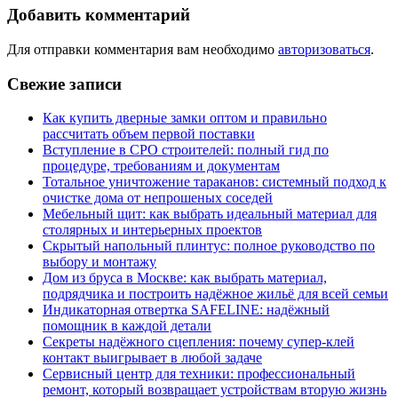
Добавить комментарий
Для отправки комментария вам необходимо
авторизоваться
.
Свежие записи
Как купить дверные замки оптом и правильно
рассчитать объем первой поставки
Вступление в СРО строителей: полный гид по
процедуре, требованиям и документам
Тотальное уничтожение тараканов: системный подход к
очистке дома от непрошеных соседей
Мебельный щит: как выбрать идеальный материал для
столярных и интерьерных проектов
Скрытый напольный плинтус: полное руководство по
выбору и монтажу
Дом из бруса в Москве: как выбрать материал,
подрядчика и построить надёжное жильё для всей семьи
Индикаторная отвертка SAFELINE: надёжный
помощник в каждой детали
Секреты надёжного сцепления: почему супер‑клей
контакт выигрывает в любой задаче
Сервисный центр для техники: профессиональный
ремонт, который возвращает устройствам вторую жизнь